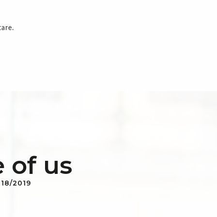
tare.
 of us
018/2019