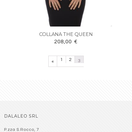
COLLANA THE QUEEN
208,00
€
1
2
3
«
DALALEO SRL
P.zza S.Rocco, 7